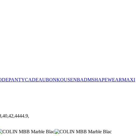
ODE
PANTY
CADEAUBON
KOUSEN
BADM
SHAPEWEAR
MAXI
0,42,4444.9,