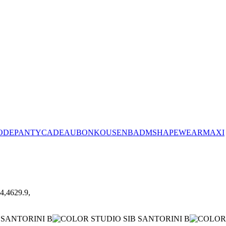
ODE
PANTY
CADEAUBON
KOUSEN
BADM
SHAPEWEAR
MAXI
4,4629.9,