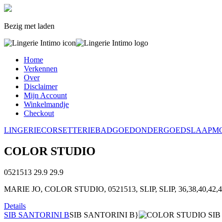
Bezig met laden
Home
Verkennen
Over
Disclaimer
Mijn Account
Winkelmandje
Checkout
LINGERIE
CORSETTERIE
BADGOED
ONDERGOED
SLAAPM
COLOR STUDIO
0521513
29.9
29.9
MARIE JO, COLOR STUDIO, 0521513, SLIP, SLIP, 36,38,40,42,4
Details
SIB SANTORINI B
SIB SANTORINI B}