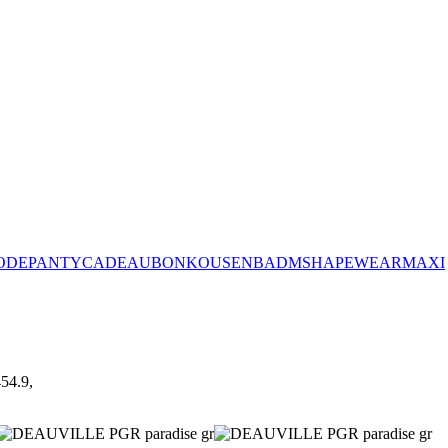
ODE
PANTY
CADEAUBON
KOUSEN
BADM
SHAPEWEAR
MAXI
54.9,