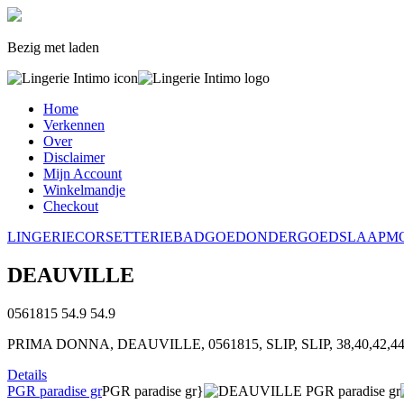
Bezig met laden
Home
Verkennen
Over
Disclaimer
Mijn Account
Winkelmandje
Checkout
LINGERIE
CORSETTERIE
BADGOED
ONDERGOED
SLAAPM
DEAUVILLE
0561815
54.9
54.9
PRIMA DONNA, DEAUVILLE, 0561815, SLIP, SLIP, 38,40,42,44
Details
PGR paradise gr
PGR paradise gr}