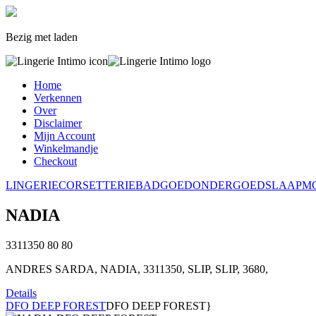
Bezig met laden
Home
Verkennen
Over
Disclaimer
Mijn Account
Winkelmandje
Checkout
LINGERIE
CORSETTERIE
BADGOED
ONDERGOED
SLAAPM
NADIA
3311350
80
80
ANDRES SARDA, NADIA, 3311350, SLIP, SLIP, 3680,
Details
DFO DEEP FOREST
DFO DEEP FOREST}