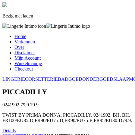
Bezig met laden
Home
Verkennen
Over
Disclaimer
Mijn Account
Winkelmandje
Checkout
LINGERIE
CORSETTERIE
BADGOED
ONDERGOED
SLAAPM
PICCADILLY
0241902
79.9
79.9
TWIST BY PRIMA DONNA, PICCADILLY, 0241902, BH, BH,
FR100/EU85-D,FR90/EU75-D,FR90/EU75-E,FR95/EU80-D79.9,
Details